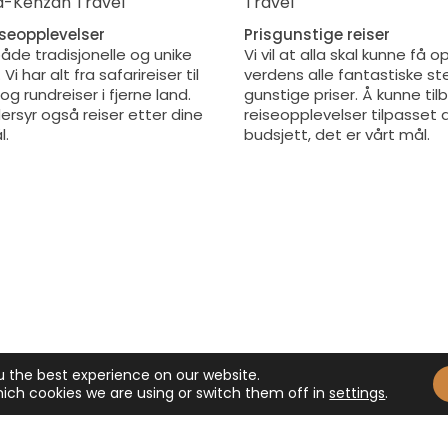
iseopplevelser
Prisgunstige reiser
 både tradisjonelle og unike
Vi vil at alla skal kunne få 
Vi har alt fra safarireiser til
verdens alle fantastiske ste
 og rundreiser i fjerne land.
gunstige priser. Å kunne til
ersyr også reiser etter dine
reiseopplevelser tilpasset d
l.
budsjett, det er vårt mål.
u the best experience on our website.
Bærekraftig rei
arkedet, siden 2004, har vi
ich cookies we are using or switch them off in
settings
.
er. Vi har opplevd verden,
Vi arbeider aktivt med bær