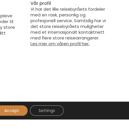
Vår profil
Vi har det lille reisebyråets fordeler
med en rask, personlig og
oppleve
profesjonell service. Samtidig har vi
der til
det store reisebyråets muligheter
by store
med et internasjonalt kontaktnett
itt
med flere store reisearrangører.
Les mer om våren profil her.
Accept
Settings
sing og sosialt ansvar
ekraftig reising og sosialt ansvar. Vi