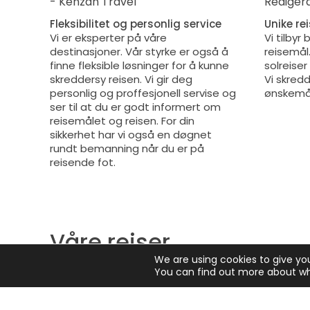
Fleksibilitet og personlig service
Unike re
Vi er eksperter på våre
Vi tilbyr
destinasjoner. Vår styrke er også å
reisemål. 
finne fleksible løsninger for å kunne
solreiser
skreddersy reisen. Vi gir deg
Vi skredd
personlig og proffesjonell servise og
ønskemå
ser til at du er godt informert om
reisemålet og reisen. For din
sikkerhet har vi også en døgnet
rundt bemanning når du er på
reisende fot.
Våre reiser
We are using cookies to give yo
I løpet av de årene vi har vært aktive på reisem
You can find out more about wh
fått stor erfaring på de reisemålene som vi selg
og vi vil at du også skal få gjøre det.