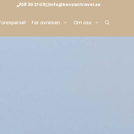
08 30 21 03
info@kenzantravel.se
Forespørsel
Før avreisen
Om oss