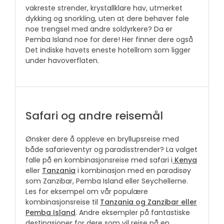
vakreste strender, krystallklare hav, utmerket
dykking og snorkling, uten at dere behøver føle
noe trengsel med andre soldyrkere? Da er
Pemba Island noe for dere! Her finner dere også
Det indiske havets eneste hotellrom som ligger
under havoverflaten.
Safari og andre reisemål
Ønsker dere å oppleve en bryllupsreise med
både safarieventyr og paradisstrender? La valget
falle på en kombinasjonsreise med safari i
Kenya
eller
Tanzania
i kombinasjon med en paradisøy
som Zanzibar, Pemba Island eller Seychellerne.
Les for eksempel om vår populære
kombinasjonsreise til
Tanzania og Zanzibar eller
Pemba Island
. Andre eksempler på fantastiske
destinasjoner for dere som vil reise på en