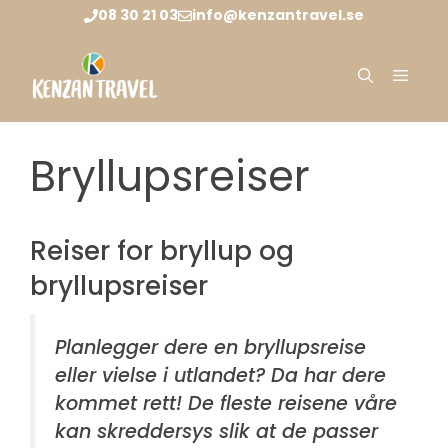
Hopp
08 30 21 03
info@kenzantravel.se
til
innhold
Meny
Bryllupsreiser
Reiser for bryllup og
bryllupsreiser
Planlegger dere en bryllupsreise
eller vielse i utlandet? Da har dere
kommet rett! De fleste reisene våre
kan skreddersys slik at de passer