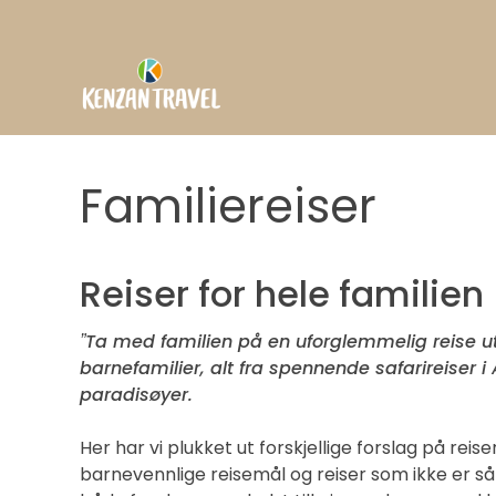
Hopp
til
innhold
Familiereiser
Reiser for hele familien
ˮTa med familien på en uforglemmelig reise ut 
barnefamilier, alt fra spennende safarireiser i 
paradisøyer.
Her har vi plukket ut forskjellige forslag på reise
barnevennlige reisemål og reiser som ikke er s