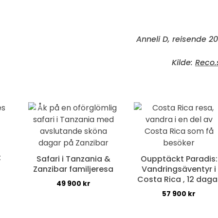
Anneli D, reisende 20
Kilde:
Reco.
t
Safari i Tanzania &
Oupptäckt Paradis:
Zanzibar familjeresa
Vandringsäventyr i
Costa Rica , 12 daga
49 900
kr
57 900
kr