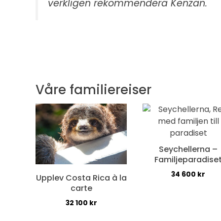
verkligen rekommendera Kenzan.
Våre familiereiser
Seychellerna –
Familjeparadise
34 600
kr
Upplev Costa Rica à la
carte
32 100
kr