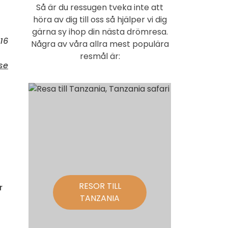
Så är du ressugen tveka inte att
höra av dig till oss så hjälper vi dig
gärna sy ihop din nästa drömresa.
16
Några av våra allra mest populära
resmål är:
se
RESOR TILL
r
TANZANIA