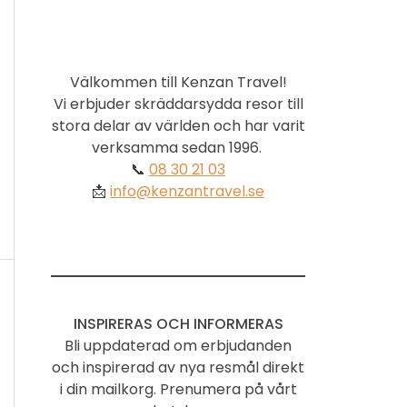
Välkommen till Kenzan Travel!
Vi erbjuder skräddarsydda resor till
stora delar av världen och har varit
verksamma sedan 1996.
📞
08 30 21 03
📩
info@kenzantravel.se
INSPIRERAS OCH INFORMERAS
Bli uppdaterad om erbjudanden
och inspirerad av nya resmål direkt
i din mailkorg. Prenumera på vårt