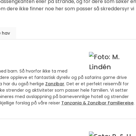
bassengkanten eller på strande, og for dere som søker e
 om dere ikke finner noe her som passer så skreddersyr vi
e hav
med barn. Så hvorfor ikke ta med
dere oppleve et fantastisk dyreliv og på safarins game drive
a har du også herlige
Zanzibar
. Det er et perfekt reisemål for
e strender og aktiviteter som passer hele familien. Vi setter
neres med avslappning på barnevennlige hotell og strender
skjellige forslag på våre reiser
Tanzania & Zanzibar Familiereise
.