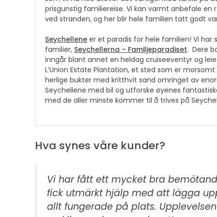
prisgunstig familiereise. Vi kan varmt anbefale en r
ved stranden, og her blir hele familien tatt godt va
Seychellene
er et paradis for hele familien! Vi h
familier,
Seychellerna – Familjeparadiset
.
Dere bo
inngår blant annet en heldag cruiseeventyr og leie
L’Union Estate Plantation, et sted som er morsomt 
herlige bukter med kritthvit sand omringet av enor
Seychellene med bil og utforske øyenes fantastis
med de aller minste kommer til å trives på Seyche
Hva synes våre kunder?
Vi har fått ett mycket bra bemötande
fick utmärkt hjälp med att lägga up
allt fungerade på plats. Upplevelsen