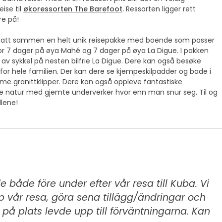
eise til
økoressorten The Barefoot
.
Ressorten ligger rett
re på!
ar satt sammen en helt unik reisepakke med boende som passer
r 7 dager på øya Mahé og 7 dager på øya La Digue. I pakken
 av sykkel på nesten bilfrie La Digue. Dere kan også besøke
for hele familien. Der kan dere se kjempeskilpadder og bade i
me granittklipper. Dere kan også oppleve fantastiske
ke natur med gjemte underverker hvor enn man snur seg. Til og
llene!
 både före under efter vår resa till Kuba. Vi
p vår resa, göra sena tillägg/ändringar och
 på plats levde upp till förväntningarna. Kan