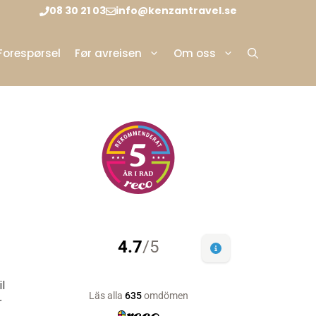
08 30 21 03
info@kenzantravel.se
Forespørsel
Før avreisen
Om oss
l
r