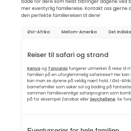
både for dere som helst tilbringer dagene ved 
mer eventyrlig familiereise. Kontakt oss gjerne
den perfekte familiereisen til dere!
Øst-Afrika
Mellom-Amerika
Det indisk
Reiser til safari og strand
Kenya
og
Tanzania
fungerer utmerket å reise til 
familien på en uforglemmelig safarireise? Her kan 
kan man se dyrene på veldig nært hold. I Øst-Afrik
barnefamilier som søker sol og bading på fantastisk
sammen familievennlige safariprogram som kombi
på for eksempel Zanzibar eller
Seychellene
. Se for
Eventyrserier for hele familien