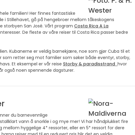
 hele familien! Her finnes fantastiske
bade i Stillehavet, gå på hengebroer mellom tåkeskogens
ke storbyen San José. Vårt program
Costa Rica A La
nteresser. De fleste av våre reiser til Costa Rica passer bedre
ilien. Kubanerne er veldig barnekjære, noe som gjør Cuba til et
iser som retter seg mot familier som søker både eventyr, storby,
 havs. Et eksempel er vår reise
Storby & paradisstrand
hvor
ngår også noen spennende dagsturer.
er
finner du barnevennlige
tallklart vann å snorkle i og mye mer! Vi har håndplukket fire
lg mellom hyggelige 4* ressorter, eller en 5* ressort for dere
arna reiser med til en redusert pris blir det en veldig