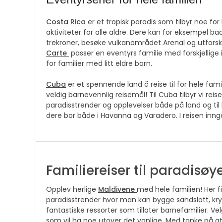
Costa Rica
er et tropisk paradis som tilbyr noe for
aktiviteter for alle aldre. Dere kan for eksempel 
trekroner, besøke vulkanområdet Arenal og utfors
Carte
passer en eventyrs familie med forskjellige i
for familier med litt eldre barn.
Cuba
er et spennende land å reise til for hele fam
veldig barnevennlig reisemål! Til Cuba tilbyr vi re
paradisstrender og opplevelser både på land og til
dere bor både i Havanna og Varadero. I reisen in
Familiereiser til paradisøy
Opplev herlige
Maldivene
med hele familien! Her 
paradisstrender hvor man kan bygge sandslott, krys
fantastiske ressorter som tillater barnefamilier. Ve
som vil ha noe utover det vanlige. Med tanke på at b