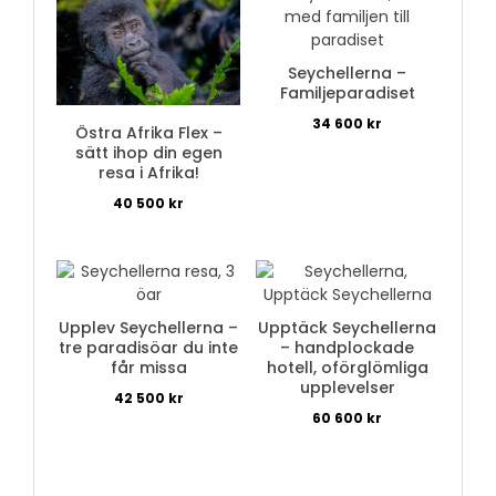
Seychellerna –
Familjeparadiset
34 600
kr
Östra Afrika Flex –
sätt ihop din egen
resa i Afrika!
40 500
kr
Upplev Seychellerna –
Upptäck Seychellerna
tre paradisöar du inte
– handplockade
får missa
hotell, oförglömliga
upplevelser
42 500
kr
60 600
kr