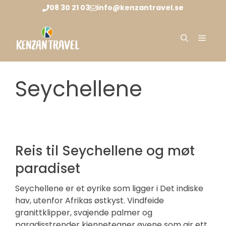
Hopp
08 30 21 03
info@kenzantravel.se
til
innhold
Meny
Seychellene
Reis til Seychellene og møt
paradiset
Seychellene er et øyrike som ligger i Det indiske
hav, utenfor Afrikas østkyst. Vindfeide
granittklipper, svajende palmer og
paradisstrender kjennetegner øyene som gir ett