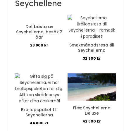
Seychellene
Det bästa av
Seychellerna, besök 3
öar
Smekmånadsresa till
28 900
kr
Seychellerna
32 900
kr
Flex: Seychellerna
Bröllopspaket till
Deluxe
Seychellerna
42 500
kr
44 800
kr