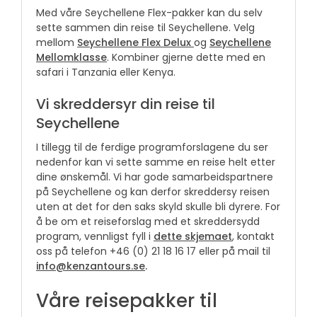
Med våre Seychellene Flex-pakker kan du selv
sette sammen din reise til Seychellene. Velg
mellom
Seychellene Flex Delux
og
Seychellene
Mellomklasse
. Kombiner gjerne dette med en
safari i Tanzania eller Kenya.
Vi skreddersyr din reise til
Seychellene
I tillegg til de ferdige programforslagene du ser
nedenfor kan vi sette samme en reise helt etter
dine ønskemål. Vi har gode samarbeidspartnere
på Seychellene og kan derfor skreddersy reisen
uten at det for den saks skyld skulle bli dyrere. For
å be om et reiseforslag med et skreddersydd
program, vennligst fyll i
dette skjemaet
, kontakt
oss på telefon +46 (0) 21 18 16 17 eller på mail til
info@kenzantours.se
.
Våre reisepakker til