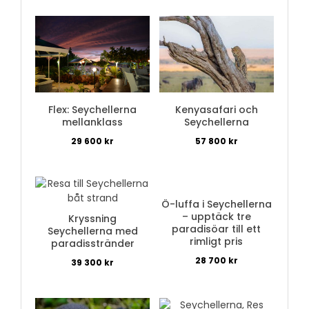
Flex: Seychellerna
Kenyasafari och
mellanklass
Seychellerna
29 600
kr
57 800
kr
Ö-luffa i Seychellerna
– upptäck tre
Kryssning
paradisöar till ett
Seychellerna med
rimligt pris
paradisstränder
28 700
kr
39 300
kr