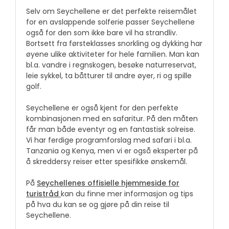
Selv om Seychellene er det perfekte reisemålet
for en avslappende solferie passer Seychellene
også for den som ikke bare vil ha strandliv.
Bortsett fra førsteklasses snorkling og dykking har
øyene ulike aktiviteter for hele familien. Man kan
bl.a. vandre i regnskogen, besøke naturreservat,
leie sykkel, ta båtturer til andre øyer, ri og spille
golf.
Seychellene er også kjent for den perfekte
kombinasjonen med en safaritur. På den måten
får man både eventyr og en fantastisk solreise.
Vi har ferdige programforslag med safari i bl.a.
Tanzania og Kenya, men vi er også eksperter på
å skreddersy reiser etter spesifikke ønskemål.
På
Seychellenes offisielle hjemmeside for
turistråd
kan du finne mer informasjon og tips
på hva du kan se og gjøre på din reise til
Seychellene.