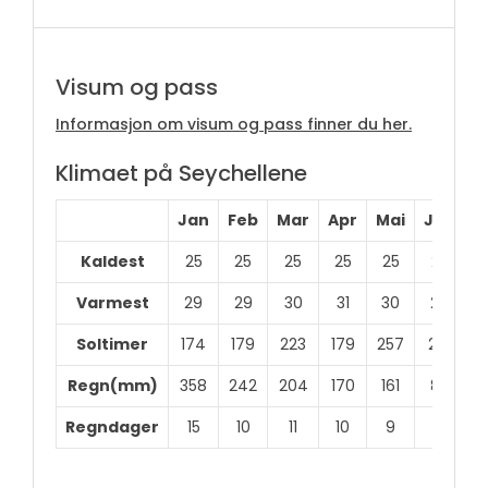
Visum og pass
Informasjon om visum og pass finner du her.
Klimaet på Seychellene
Jan
Feb
Mar
Apr
Mai
Jun
J
Kaldest
25
25
25
25
25
25
2
Varmest
29
29
30
31
30
28
2
Soltimer
174
179
223
179
257
210
2
Regn(mm)
358
242
204
170
161
85
8
Regndager
15
10
11
10
9
9