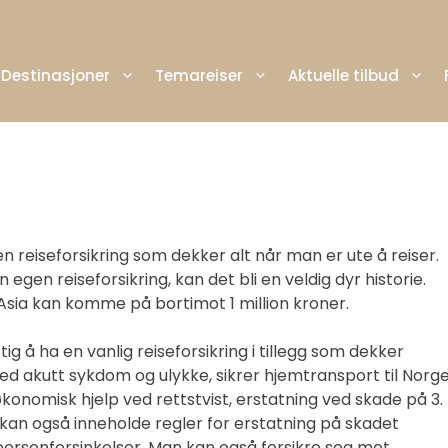
Destinasjoner
Temareiser
Aktuelle tilbud
 en reiseforsikring som dekker alt når man er ute å reiser.
egen reiseforsikring, kan det bli en veldig dyr historie.
Asia kan komme på bortimot 1 million kroner.
ftig å ha en vanlig reiseforsikring i tillegg som dekker
d akutt sykdom og ulykke, sikrer hjemtransport til Norg
økonomisk hjelp ved rettstvist, erstatning ved skade på 3.
kan også inneholde regler for erstatning på skadet
 personforsinkelser. Man kan også forsikre seg mot