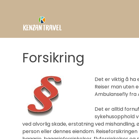
Hopp
til
innhold
Forsikring
Det er viktig å ha
Reiser man uten en 
Ambulansefly fra 
Det er alltid fornu
sykehusopphold ve
ved alvorlig skade, erstatning ved mishandling, 
person eller dennes eiendom. Reiseforsikringen 
bagasje, bagasjeforsinkelser, flyforsinkelser og