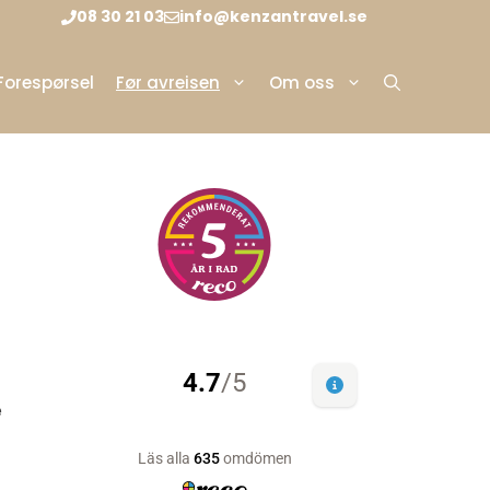
08 30 21 03
info@kenzantravel.se
Forespørsel
Før avreisen
Om oss
e