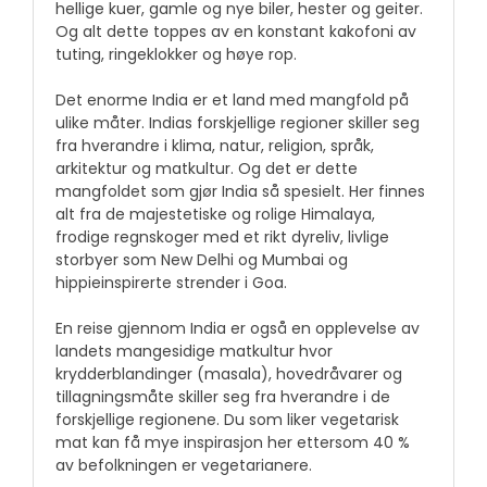
hellige kuer, gamle og nye biler, hester og geiter.
Og alt dette toppes av en konstant kakofoni av
tuting, ringeklokker og høye rop.
Det enorme India er et land med mangfold på
ulike måter. Indias forskjellige regioner skiller seg
fra hverandre i klima, natur, religion, språk,
arkitektur og matkultur. Og det er dette
mangfoldet som gjør India så spesielt. Her finnes
alt fra de majestetiske og rolige Himalaya,
frodige regnskoger med et rikt dyreliv, livlige
storbyer som New Delhi og Mumbai og
hippieinspirerte strender i Goa.
En reise gjennom India er også en opplevelse av
landets mangesidige matkultur hvor
krydderblandinger (masala), hovedråvarer og
tillagningsmåte skiller seg fra hverandre i de
forskjellige regionene. Du som liker vegetarisk
mat kan få mye inspirasjon her ettersom 40 %
av befolkningen er vegetarianere.