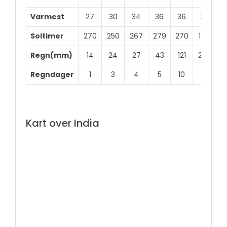
Varmest
27
30
34
36
36
34
3
Soltimer
270
250
267
279
270
147
1
Regn(mm)
14
24
27
43
121
259
3
Regndager
1
3
4
5
10
17
2
Kart over India