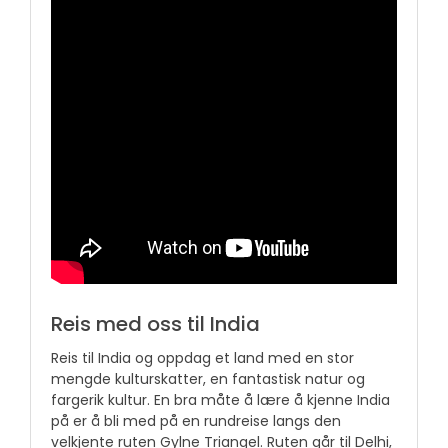
Reis med oss til India
Reis til India og oppdag et land med en stor
mengde kulturskatter, en fantastisk natur og
fargerik kultur. En bra måte å lære å kjenne India
på er å bli med på en rundreise langs den
velkjente ruten Gylne Triangel. Ruten går til Delhi,