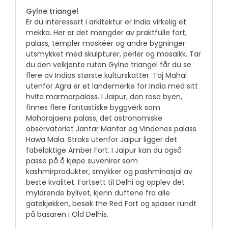
Gylne triangel
Er du interessert i arkitektur er India virkelig et
mekka. Her er det mengder av praktfulle fort,
palass, templer moskéer og andre bygninger
utsmykket med skulpturer, perler og mosaikk. Tar
du den velkjente ruten Gylne triangel får du se
flere av Indias største kulturskatter. Taj Mahal
utenfor Agra er et landemerke for India med sitt
hvite marmorpalass. I Jaipur, den rosa byen,
finnes flere fantastiske byggverk som
Maharajaens palass, det astronomiske
observatoriet Jantar Mantar og Vindenes palass
Hawa Mala. Straks utenfor Jaipur ligger det
fabelaktige Amber Fort. I Jaipur kan du også
passe på å kjøpe suvenirer som
kashmirprodukter, smykker og pashminasjal av
beste kvalitet. Fortsett til Delhi og opplev det
myldrende bylivet, kjenn duftene fra alle
gatekjøkken, besøk the Red Fort og spaser rundt
på basaren i Old Delhis.