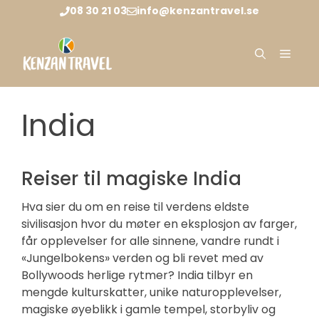
Hopp
08 30 21 03
info@kenzantravel.se
til
innhold
Meny
India
Reiser til magiske India
Hva sier du om en reise til verdens eldste
sivilisasjon hvor du møter en eksplosjon av farger,
får opplevelser for alle sinnene, vandre rundt i
«Jungelbokens» verden og bli revet med av
Bollywoods herlige rytmer? India tilbyr en
mengde kulturskatter, unike naturopplevelser,
magiske øyeblikk i gamle tempel, storbyliv og