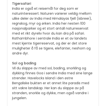
Tigersafari
India er også et reisemål for deg som er
naturinteressert. Naturen varierer veldig mellom
ulike deler av India med Himalayas fjell (isbreer),
regnskog, myr og ørken. India her nesten 100
nasjonalparker og et stort antall naturreservat
med et rikt dyreliv hvor du kan dra på safari.
Rathambhore i sentrale India er et av landets
mest kjente tigerreservat, og der er det store
muligheter å få se tigere, elefanter, neshorn og
andre dyr.
Sol og bading
Vil du slappe av med sol, bading, snorkling og
dykking finnes Goa i søndre India med sine lange
strender. Havelocks Island i den østre
Bengaliske bukten er et annet lite paradis med
sitt vakre landskap. Her kan du slappe av på
stranden, snorkle og dykke, men også vandre i
jungelen.