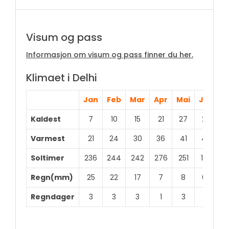
Visum og pass
Informasjon om visum og pass finner du her.
Klimaet i Delhi
Jan
Feb
Mar
Apr
Mai
Jun
J
Kaldest
7
10
15
21
27
29
2
Varmest
21
24
30
36
41
40
3
Soltimer
236
244
242
276
251
192
1
Regn(mm)
25
22
17
7
8
65
2
Regndager
3
3
3
1
3
5
1