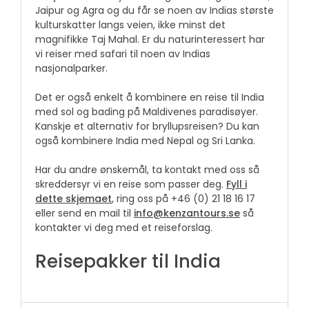
Jaipur og Agra og du får se noen av Indias største
kulturskatter langs veien, ikke minst det
magnifikke Taj Mahal. Er du naturinteressert har
vi reiser med safari til noen av Indias
nasjonalparker.
Det er også enkelt å kombinere en reise til India
med sol og bading på Maldivenes paradisøyer.
Kanskje et alternativ for bryllupsreisen? Du kan
også kombinere India med Nepal og Sri Lanka.
Har du andre ønskemål, ta kontakt med oss så
skreddersyr vi en reise som passer deg.
Fyll i
dette
skjemaet
, ring oss på +46 (0) 21 18 16 17
eller send en mail til
info@kenzantours.se
så
kontakter vi deg med et reiseforslag.
Reisepakker til India