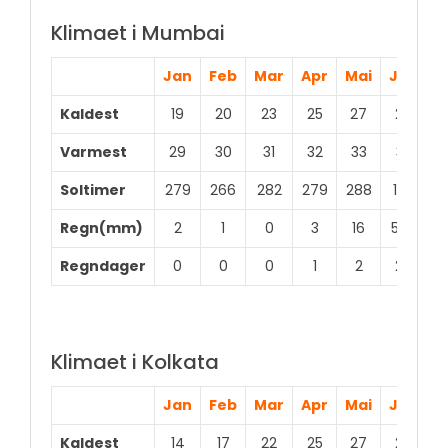
Klimaet i Mumbai
Jan
Feb
Mar
Apr
Mai
Jun
J
Kaldest
19
20
23
25
27
26
2
Varmest
29
30
31
32
33
32
3
Soltimer
279
266
282
279
288
162
6
Regn(mm)
2
1
0
3
16
520
7
Regndager
0
0
0
1
2
20
2
Klimaet i Kolkata
Jan
Feb
Mar
Apr
Mai
Jun
J
Kaldest
14
17
22
25
27
27
2