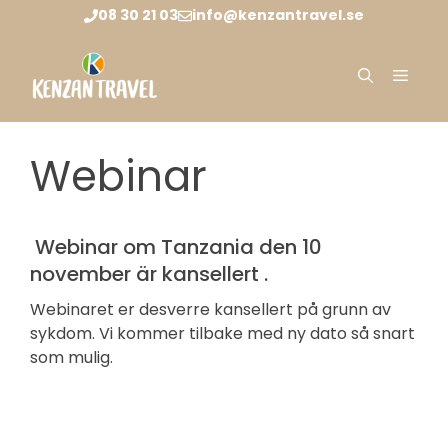
Hopp
08 30 21 03
info@kenzantravel.se
til
innhold
Meny
Webinar
Webinar om Tanzania den 10
november är kansellert .
Webinaret er desverre kansellert på grunn av
sykdom. Vi kommer tilbake med ny dato så snart
som mulig.